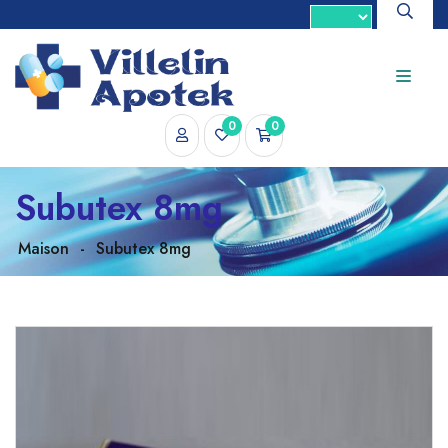
0
0
Subutex 8mg
Maison
-
Subutex 8mg