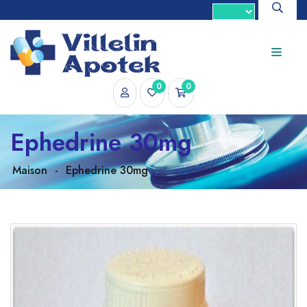
0
0
Ephedrine 30mg
Maison
-
Ephedrine 30mg