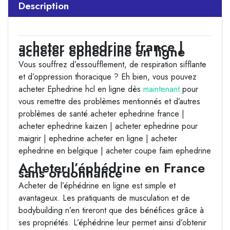
Description
acheter ephedrine france |
acheter ephedrine en ligne
Vous souffrez d’essoufflement, de respiration sifflante
et d’oppression thoracique ? Eh bien, vous pouvez
acheter Ephedrine hcl en ligne dès
maintenant
pour
vous remettre des problèmes mentionnés et d’autres
problèmes de santé.acheter ephedrine france |
acheter ephedrine kaizen | acheter ephedrine pour
maigrir | ephedrine acheter en ligne | acheter
ephedrine en belgique | acheter coupe faim ephedrine
Acheter l’éphédrine en France
sans ordonnance
Acheter de l’éphédrine en ligne est simple et
avantageux. Les pratiquants de musculation et de
bodybuilding n’en tireront que des bénéfices grâce à
ses propriétés. L’éphédrine leur permet ainsi d’obtenir